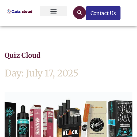
Contact Us
Quiz Cloud
Day: July 17, 2025